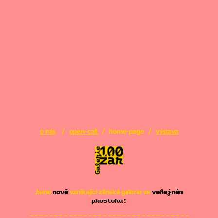
o nás
/
open-call
/ home-page /
výstava
Jsme
vznikající zlínská galerie ve
nově
veřejném
prostoru!
– – – – – – – – – – – – – – – – – – – – – – – – – – – – – – – – –